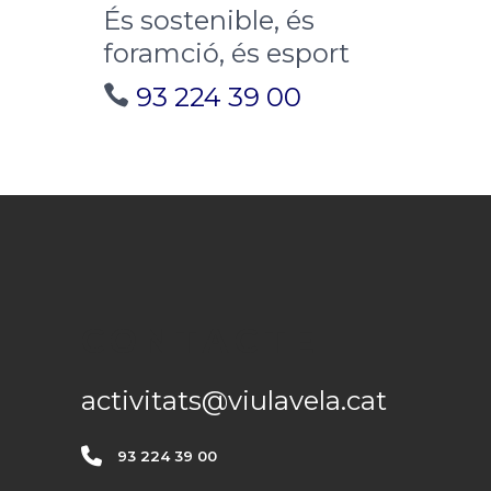
És sostenible, és
foramció, és esport
93 224 39 00
CONTACTE
activitats@viulavela.cat
93 224 39 00