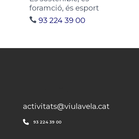
foramció, és esport
93 224 39 00
CONTACTE
activitats@viulavela.cat
93 224 39 00