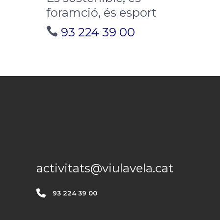
foramció, és esport
93 224 39 00
CONTACTE
activitats@viulavela.cat
93 224 39 00