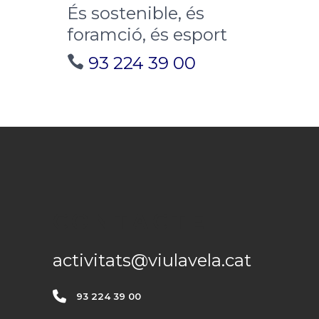
És sostenible, és
foramció, és esport
93 224 39 00
CONTACTE
activitats@viulavela.cat
93 224 39 00