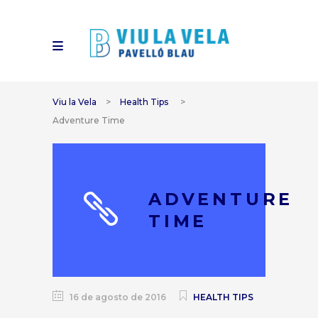
Viu la Vela
>
Health Tips
>
Adventure Time
ADVENTURE
TIME
16 de agosto de 2016
HEALTH TIPS